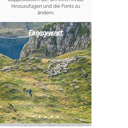
hinzuzufügen und die Fonts zu
ändern.
Engagement
Jugendseelsorge
Wie der Hirte zu seinen Schäflein,
stehen unsere Jugendseelsorger den
jungen Glaubensgeschwistern als
persönliche Ansprechpartner zur
Seite. Mit ihnen können sie sich bei
verschiedenen Glaubensfragen oder
wegweisenden Entscheidungen
austauschen.
In allen Lebenssituationen können
sie von ihnen einen Rat einholen und